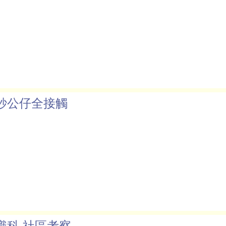
紗公仔全接觸
識科 社區考察