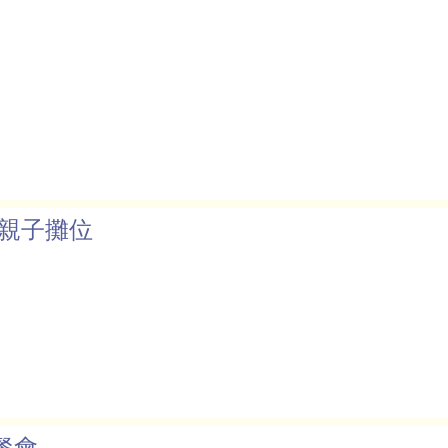
 親子攤位
餐會