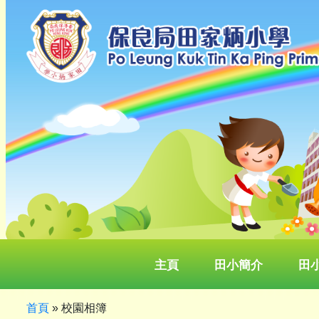
主頁
田小簡介
田
首頁
»
校園相簿