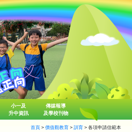
小一及
傳媒報導
升中資訊
及學校刊物
首頁
>
價值觀教育
>
訓育
>
各項申請信範本