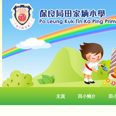
主頁
田小簡介
田