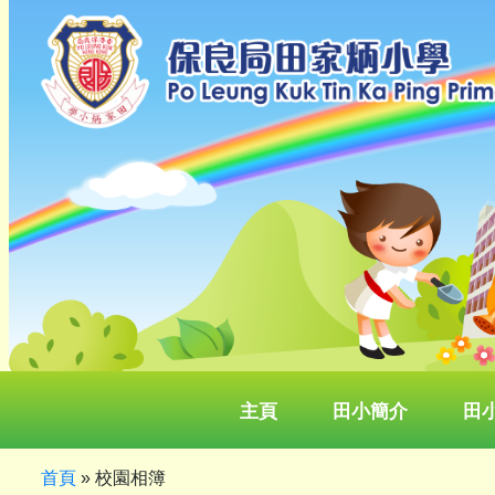
主頁
田小簡介
田
首頁
»
校園相簿