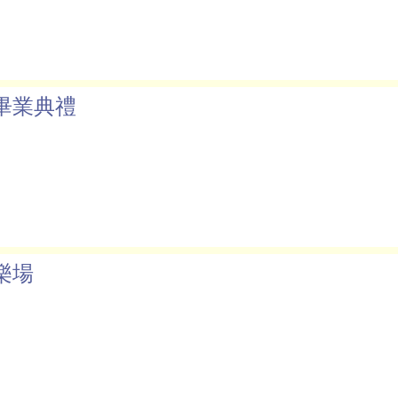
畢業典禮
樂場