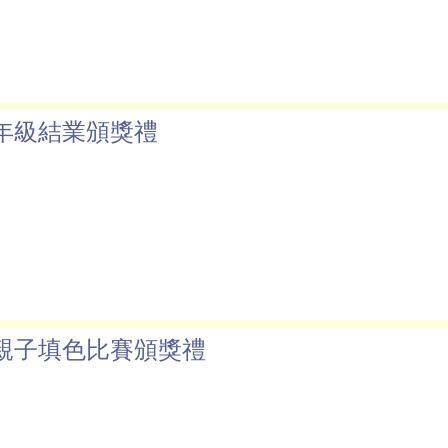
年級結業頒獎禮
親子填色比賽頒獎禮