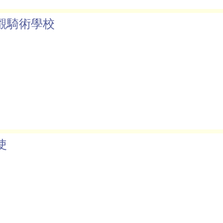
觀騎術學校
使