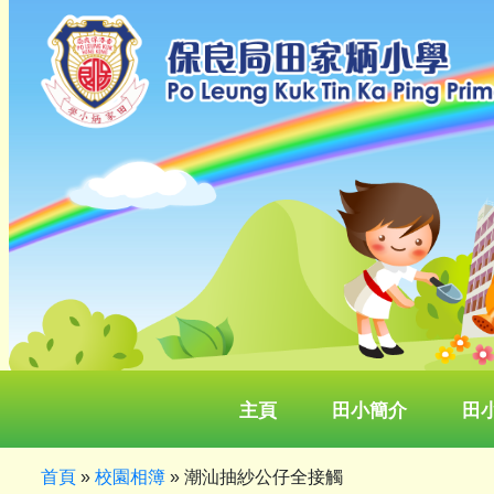
主頁
田小簡介
田
首頁
»
校園相簿
»
潮汕抽紗公仔全接觸