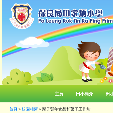
主頁
田小簡介
田
首頁
»
校園相簿
»
親子賀年食品和菓子工作坊