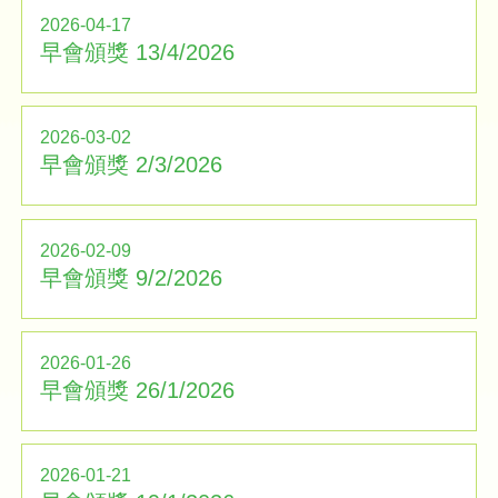
2026-04-17
早會頒獎 13/4/2026
2026-03-02
早會頒獎 2/3/2026
2026-02-09
早會頒獎 9/2/2026
2026-01-26
早會頒獎 26/1/2026
2026-01-21