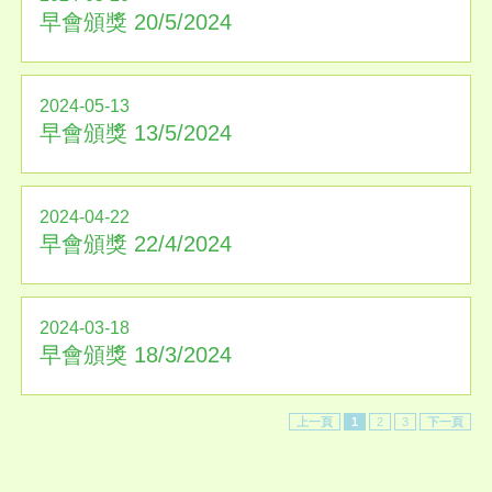
早會頒獎 20/5/2024
2024-05-13
早會頒獎 13/5/2024
2024-04-22
早會頒獎 22/4/2024
2024-03-18
早會頒獎 18/3/2024
上一頁
1
2
3
下一頁