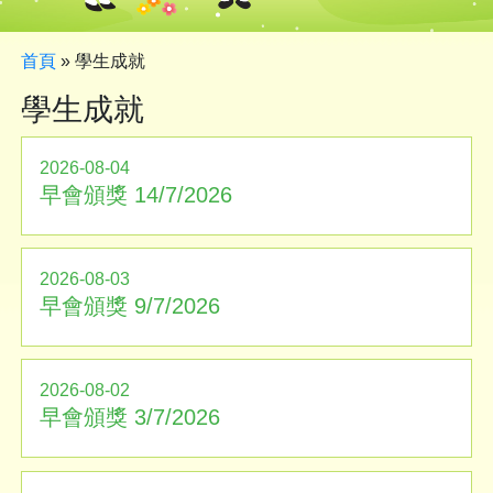
首頁
»
學生成就
學生成就
2026-08-04
早會頒獎 14/7/2026
2026-08-03
早會頒獎 9/7/2026
2026-08-02
早會頒獎 3/7/2026