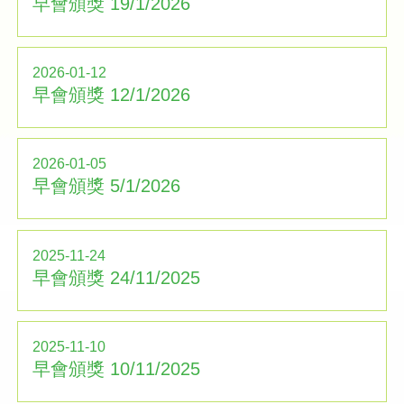
早會頒獎 19/1/2026
2026-01-12
早會頒獎 12/1/2026
2026-01-05
早會頒獎 5/1/2026
2025-11-24
早會頒獎 24/11/2025
2025-11-10
早會頒獎 10/11/2025