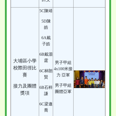
5C陳靖
5D陳
皓
6A戴
子皓
6B戴灝
大埔區小學
霆
男子甲組
校際田徑比
4x100米接
6C林朗
賽
力 亞軍
賢
男子甲組
接力及團體
6B石梓
團體亞軍
獎項
謙
6C梁遨
喬