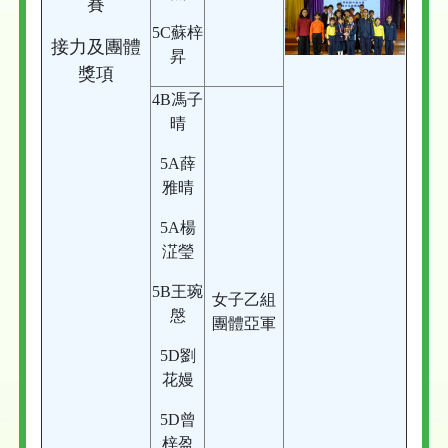
賽
5C蘇梓
接力及團體
昇
獎項
4B馮子
晴
5A薛
雅晴
5A楊
淽瑩
5B王琬
女子乙組
慇
團體亞軍
5D劉
花嫚
5D曾
梓盈