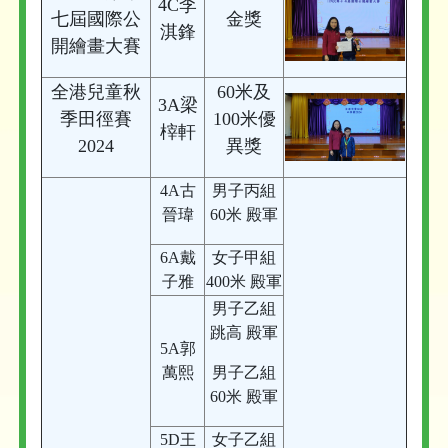
4C李
七屆國際公
金獎
淇鋒
開繪畫大賽
全港兒童秋
60米及
3A梁
季田徑賽
100米
優
榟軒
2024
異獎
4A古
男子丙組
晉瑋
60米 殿軍
6A戴
女子甲組
子雅
400米 殿軍
男子乙組
跳高 殿軍
5A郭
萬熙
男子乙組
60米 殿軍
5D王
女子乙組