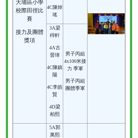
大埔區小學
4C陳焯
校際田徑比
瑤
賽
3A梁
接力及團體
榟軒
獎項
4A古
男子丙組
晉瑋
4x100米接
4C陳鎮
力 季軍
陽
男子丙組
4C李皓
團體季軍
賢
4D梁
柏熙
5A郭
萬熙