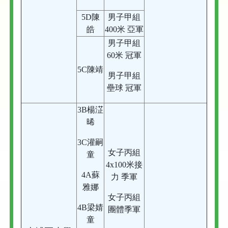
5D陳
男子甲組
皓
400米 亞軍
男子甲組
60米 冠軍
5C陳靖
男子甲組
壘球 冠軍
3B楊淽
晞
3C灌嗣
女子丙組
童
4x100米接
4A蘇
力 季軍
雅娜
女子丙組
4B梁婧
團體季軍
童