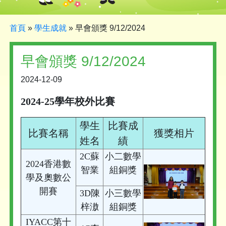
首頁
»
學生成就
»
早會頒獎 9/12/2024
早會頒獎 9/12/2024
2024-12-09
2024-25學年校外比賽
學生
比賽成
比賽名稱
獲獎相片
姓名
績
2C蘇
小二數學
2024香港數
智業
組銅獎
學及奧數公
開賽
3D陳
小三數學
梓滶
組銅獎
IYACC第十