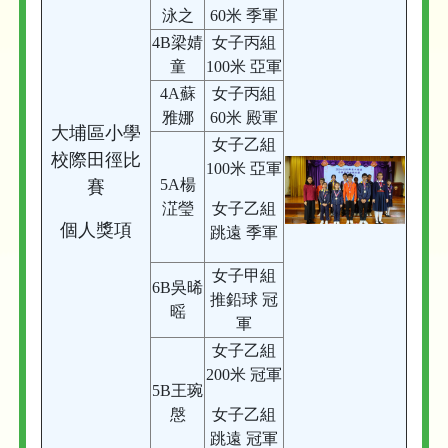
泳之
60米 季軍
4B梁婧
女子丙組
童
100米 亞軍
4A蘇
女子丙組
雅娜
60米 殿軍
大埔區小學
女子乙組
校際田徑比
100米 亞軍
5A楊
賽
淽瑩
女子乙組
個人獎項
跳遠 季軍
女子甲組
6B吳晞
推鉛球 冠
暚
軍
女子乙組
200米 冠軍
5B王琬
慇
女子乙組
跳遠 冠軍