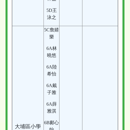
5D王
泳之
5C詹婧
樂
6A林
曉悠
6A陸
希怡
6A戴
子雅
6A薛
雅淇
6B鄺心
大埔區小學
怡