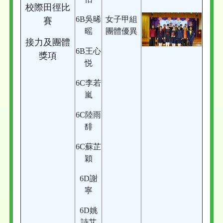
校際田徑比
6B吳晞
女子甲組
賽
暚
團體優異
接力及團體
6B王心
獎項
悦
6C李若
嵐
6C陸雨
馡
6C蘇芷
穎
6D謝
寧
6D姚
詩艾