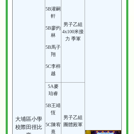
5B灌嗣
軒
男子乙組
5B廖灼
4x100米接
林
力 季軍
5B馬子
翔
5C李梓
越
5A麥
珀睿
5B王靖
恆
男子乙組
大埔區小學
5C陳宥
團體殿軍
校際田徑比
熹