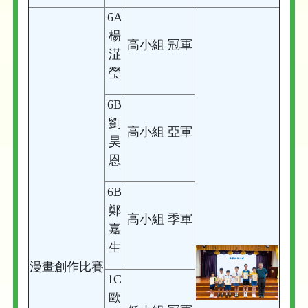
6A
楊
高小組 冠軍
淽
瑩
6B
劉
高小組 亞軍
昊
恩
6B
鄭
高小組 季軍
嘉
生
漫畫創作比賽
1C
歐