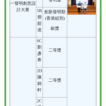
一發明創意設
計大賽
5B
創新發明類
鄧
(香港組別)
鎧
銀獎
浚
6C
劉
二等獎
彥
希
2D
陳
二等獎
錦
軒
2C