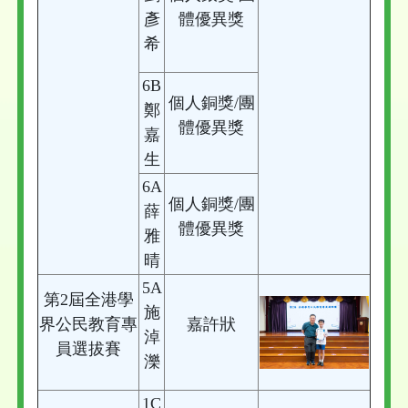
彥
體優異獎
希
6B
個人銅獎/團
鄭
體優異獎
嘉
生
6A
個人銅獎/團
薛
體優異獎
雅
晴
5A
第2屆全港學
施
界公民教育專
嘉許狀
淖
員選拔賽
濼
1C