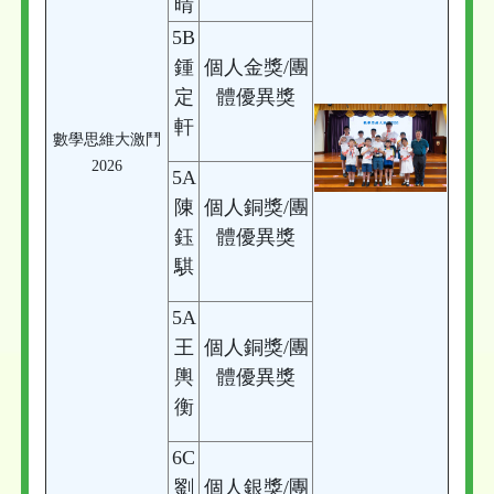
晴
5B
鍾
個人金獎/團
定
體優異獎
軒
數學思維大激鬥
2026
5A
陳
個人銅獎/團
鈺
體優異獎
騏
5A
王
個人銅獎/團
輿
體優異獎
衡
6C
劉
個人銀獎/團