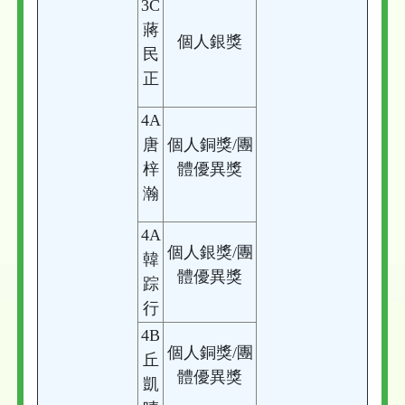
3C
蔣
個人銀獎
民
正
4A
唐
個人銅獎/團
梓
體優異獎
瀚
4A
個人銀獎/團
韓
體優異獎
踪
行
4B
個人銅獎/團
丘
體優異獎
凱