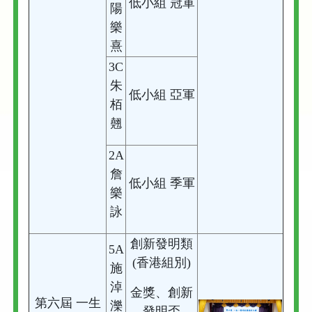
低小組 冠軍
陽
樂
熹
3C
朱
低小組 亞軍
栢
翹
2A
詹
低小組 季軍
樂
詠
創新發明類
5A
(香港組別)
施
淖
金獎、創新
第六屆 一生
濼
發明盃