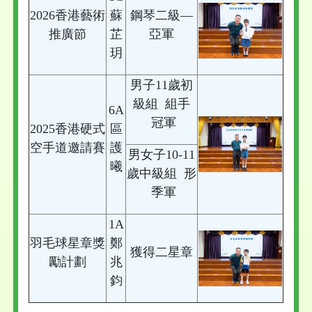
2026香港藝術
蘇
鋼琴二級—
推廣節
芷
亞軍
玥
男子11歲初
級組 組手
6A
冠軍
2025香港硬式
區
空手道邀請賽
護
男女子10-11
曦
歲中級組 形
季軍
1A
羽毛球星章獎
鄭
獲得二星章
勵計劃
兆
鈞