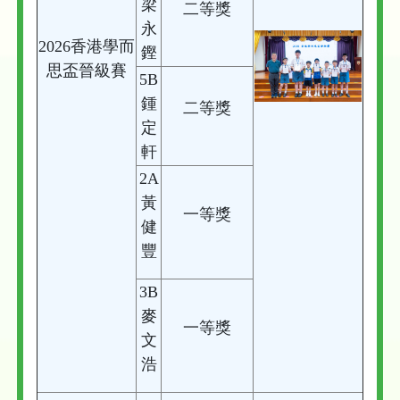
梁
二等獎
永
2026香港學而
鏗
思盃晉級賽
5B
鍾
二等獎
定
軒
2A
黃
一等獎
健
豐
3B
麥
一等獎
文
浩