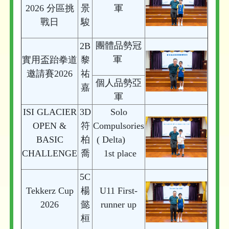
2026 分區挑
景
軍
戰日
駿
團體品勢冠
2B
軍
實用盃跆拳道
黎
邀請賽2026
祐
個人品勢亞
嘉
軍
ISI GLACIER
3D
Solo
OPEN &
符
Compulsories
BASIC
柏
( Delta)
CHALLENGE
喬
1st place
5C
Tekkerz Cup
楊
U11 First-
2026
懿
runner up
桓