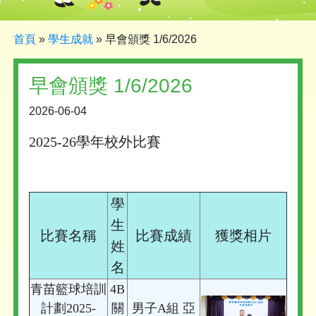
首頁
»
學生成就
»
早會頒獎 1/6/2026
早會頒獎 1/6/2026
2026-06-04
2025-26學年校外比賽
學
生
比賽名稱
比賽成績
獲獎相片
姓
名
青苗籃球培訓
4B
計劃2025-
關
男子A組 亞