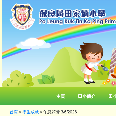
主頁
田小簡介
田
首頁
»
學生成就
»
午息頒獎 3/6/2026