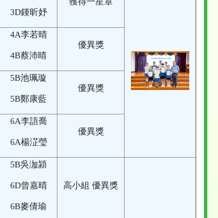
獲得一星章
3D鍾昕妤
4A李若晴
優異獎
4B蔡沛晴
5B池珮璇
優異獎
5B鄭康藍
6A李語喬
優異獎
6A楊淽瑩
5B吳泇潁
6D曾嘉晴
高小組 優異獎
6B麥倩瑜