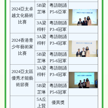
5B梁
粵語朗誦
2024亞太卓
芷琳
P5-6亞軍
越文化藝術
比賽
3A梁
粵語朗誦
榟軒
P3-4冠軍
3A梁
粵語朗誦
2024香港青
榟軒
P3-4冠軍
少年藝術家
比賽
5B梁
粵語朗誦
芷琳
P5-6冠軍
3A梁
粵語朗誦
2024亞太區
榟軒
P3-4冠軍
優秀才能藝
術節賽
5B梁
粵語朗誦
芷琳
P5-6冠軍
5A丘
優異獎
上賢