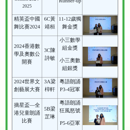
Runner-up
2025
精英盃中國
6C黃
11-12歲獨
舞比賽2024
靖桓
舞金獎
小三數學
2024香港數
組金獎
3C陳
學及奧數公
詩敏
小三奧數
開賽
組銀獎
2024世界文
3A梁
粵語朗誦
創藝展大賽
榟軒
P3-4冠軍
粵語朗誦
摘星盃—全
5B梁
狂風怒號
港兒童朗誦
芷琳
比賽
P5-6亞軍