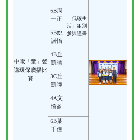
6B周
「低碳生
一正
活」組別
5B姚
參與證書
諾怡
4B丘
中電「童」聲
凱晴
講環保廣播比
3C丘
賽
凱曈
4A文
愷盈
6B葉
千僮