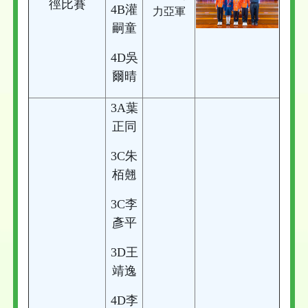
徑比賽
4B灌
力亞軍
嗣童
4D吳
爾晴
3A葉
正同
3C朱
栢翹
3C李
彥平
3D王
靖逸
4D李