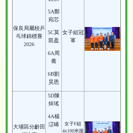
5A鄭
宛芯
保良局屬校乒
5C莫
女子組冠
乓球錦標賽
凱盈
軍
2026
6A周
蕎
6B劉
昊恩
5D陳
焯瑤
4A楊
女子F組
淽晞
大埔區分齡田
4x100米接