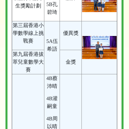
5B孔
生獎勵計劃
碧琦
第三屆香港小
學數學線上挑
優異獎
戰賽
5A伍
希語
第九屆香港拔
萃兒童數學大
金獎
賽
4B蔡
沛晴
4B灌
嗣童
4B周
以晴