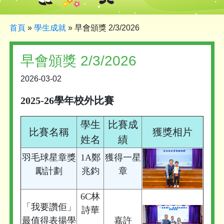
首頁
»
學生成就
»
早會頒獎 2/3/2026
早會頒獎 2/3/2026
2026-03-02
2025-26學年校外比賽
學生
比賽成
比賽名稱
獲獎相片
姓名
績
羽毛球星章獎
1A鄭
獲得一星
勵計劃
兆鈞
章
6C林
「我要讚佢」
詩華
最值得表揚學
嘉許