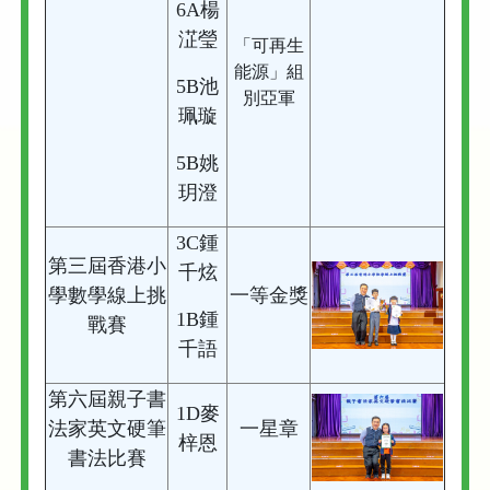
6A楊
淽瑩
「可再生
能源」組
5B池
別亞軍
珮璇
5B姚
玥澄
3C鍾
第三屆香港小
千炫
學數學線上挑
一等金獎
1B鍾
戰賽
千語
第六屆親子書
1D麥
法家英文硬筆
一星章
梓恩
書法比賽