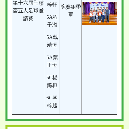
第十六屆卍慈
梓軒
碗賽組季
盃五人足球邀
軍
5A程
請賽
子溢
5A戴
靖恆
5A葉
正恆
5C楊
懿桓
6C李
梓越