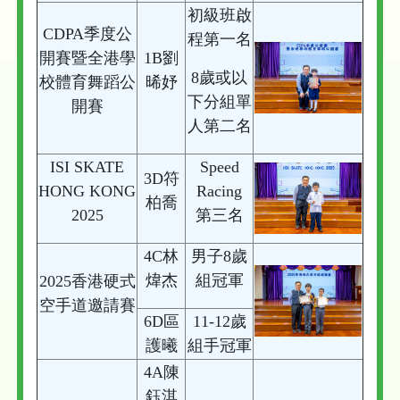
初級班啟
CDPA季度公
程第一名
開賽暨全港學
1B劉
8歲或以
校體育舞蹈公
晞妤
下分組單
開賽
人第二名
ISI SKATE
Speed
3D符
HONG KONG
Racing
柏喬
2025
第三名
4C林
男子8歲
煒杰
組冠軍
2025香港硬式
空手道邀請賽
6D區
11-12歲
護曦
組手冠軍
4A陳
鈺淇