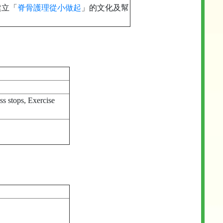
建立「
脊骨護理從小做起
」的文化及幫
tops, Exercise