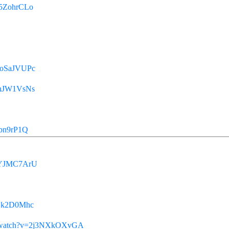
95ZohrCLo
QoSaJVUPc
4nJW1VsNs
Ybn9rP1Q
LeYJMC7ArU
cLk2D0Mhc
m/watch?v=2j3NXkOXvGA