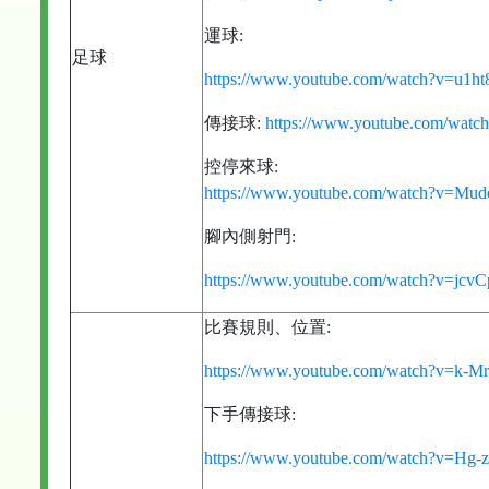
運球:
足球
https://www.youtube.com/watch?v=u1
傳接球:
https://www.youtube.com/wa
控停來球:
https://www.youtube.com/watch?v=Mu
腳內側射門:
https://www.youtube.com/watch?v=jcv
比賽規則、位置:
https://www.youtube.com/watch?v=k-
下手傳接球:
https://www.youtube.com/watch?v=Hg-