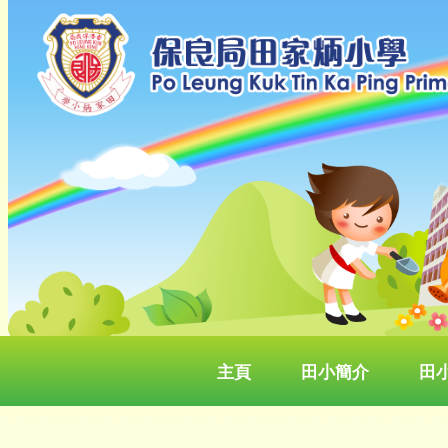
主頁
田小簡介
田