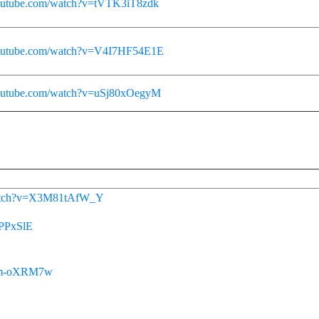
outube.com/watch?v=tVTK3iT8zdk
youtube.com/watch?v=V4I7HF54E1E
youtube.com/watch?v=uSj80xOegyM
watch?v=X3M81tAfW_Y
fPPxSlE
Klm-oXRM7w