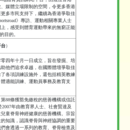
數、媒體立場限制的空間，令更多香港
獲更多市民支持下，繼續為香港爭取佳
rtsroad》專訪、運動相關專業人士
聞上，感受到體育運動帶來的無窮正能
的目的。
平台
）
零零四年十月一日成立，旨在發掘、培
協助他們追求卓越，在國際體壇爭取佳
除了各項訓練設施外，還包括精英教練
、體適能訓練、運動員事務及教育支
第88條獲豁免繳稅的慈善機構或信託
，於2007年由教育界人士、社會賢達及
注兒童脊骨神經健康的慈善機構。宗旨
位的知識，認識脊骨與神經協調的重要
我們會透過一系列的教育、脊骨檢查及