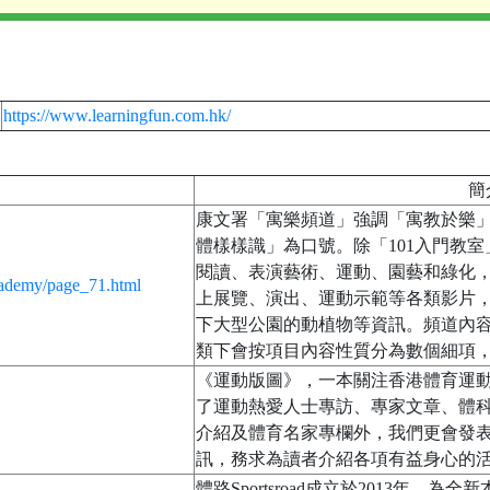
https://www.learningfun.com.hk/
簡
康文署「寓樂頻道」強調「寓教於樂」，以「
體樣樣識」為口號。除「101入門教
閱讀、表演藝術、運動、園藝和綠化
academy/page_71.html
上展覽、演出、運動示範等各類影片
下大型公園的動植物等資訊。頻道內
類下會按項目內容性質分為數個細項
《運動版圖》，一本關注香港體育運
了運動熱愛人士專訪、專家文章、體科
介紹及體育名家專欄外，我們更會發
訊，務求為讀者介紹各項有益身心的
體路Sportsroad成立於2013年