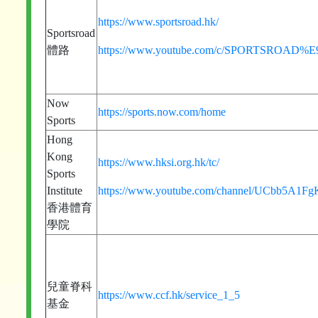
https://www.sportsroad.hk/
Sportsroad
體路
https://www.youtube.com/c/SPORTSROA
Now
https://sports.now.com/home
Sports
Hong
Kong
https://www.hksi.org.hk/tc/
Sports
Institute
https://www.youtube.com/channel/UCbb5A1Fg
香港體育
學院
兒童脊科
https://www.ccf.hk/service_1_5
基金