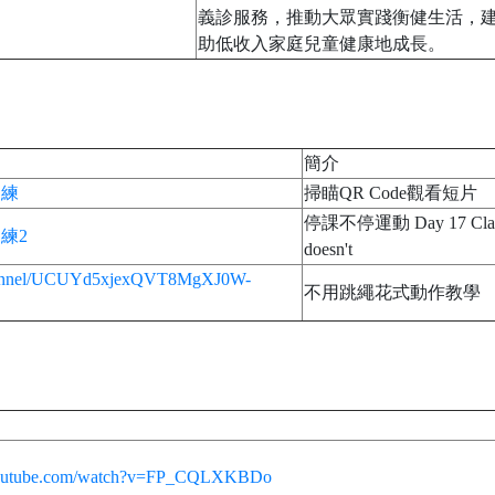
義診服務，推動大眾實踐衡健生活，
助低收入家庭兒童健康地成長。
簡介
訓練
掃瞄QR Code觀看短片
停課不停運動 Day 17 Class s
練2
doesn't
channel/UCUYd5xjexQVT8MgXJ0W-
不用跳繩花式動作教學
youtube.com/watch?v=FP_CQLXKBDo