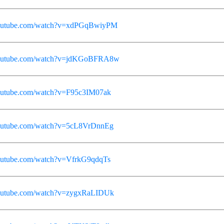
youtube.com/watch?v=xdPGqBwiyPM
youtube.com/watch?v=jdKGoBFRA8w
outube.com/watch?v=F95c3IM07ak
youtube.com/watch?v=5cL8VrDnnEg
outube.com/watch?v=VfrkG9qdqTs
youtube.com/watch?v=zygxRaLIDUk