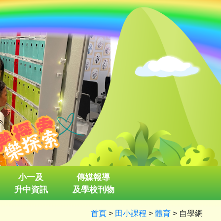
小一及
傳媒報導
升中資訊
及學校刊物
首頁
>
田小課程
>
體育
>
自學網