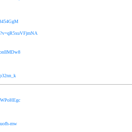
ht8454GgM
tch?v=qR5xuVFjmNA
donIlMDw8
Cp32nn_k
MrWPoHEgc
zuofh-mw