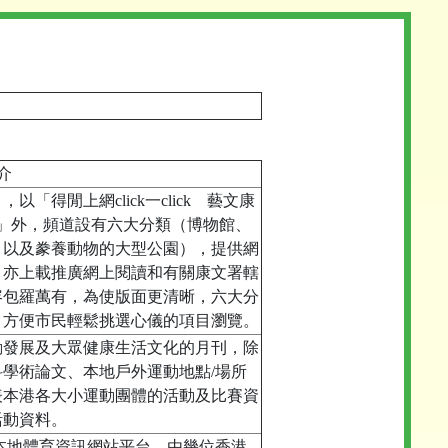
介
得閒上網click一click 藝文康
室」外，頻道設有六大分類（博物館、
，以及豢養動物的大型公園），提供網
，亦上載推廣網上閱讀和有關康文署轄
容包羅萬有，為使版面更清晰，六大分
，方便市民輕鬆挑選心儀的項目瀏覽。
動發展及大眾健康生活文化的月刊，除
學術論文、本地戶外運動地點/場所
表本港各大小運動團體的活動及比賽資
活動資料。
，為全新本地體育資訊網站平台，由幾位香港