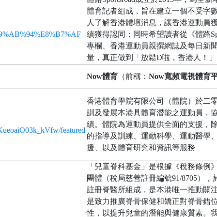
體育記者組成，旨在建立一個不受字
人了解香港體壇消息，讓香港運動員
D%E9%AB%94%E8%B7%AF
績獲得認同；同時希望讀者從《體路Spo
專欄、香港運動員親撰網誌及每日新
量，真正做到「放鬆D啦，香港人！」
Now體育
（前稱：
Now寬頻電視體育
香港體育學院有限公司（體院）於二
訓及發展本港具體育潛能之運動員，
績。體院為運動員提供全面的支援，
KueoaiO03k_kVfw/featured
的指導及訓練、運動科學、運動醫學
援、以及體育研究和資訊等服務
「兒童脊科基金」是根據《稅務條例》
團體（稅局慈善註冊編號91/8705）
註冊脊醫所組成，是本港唯一推動關
是致力推廣脊骨保健和矯正對脊骨錯
性，以提升兒童的潛能與健康質素。