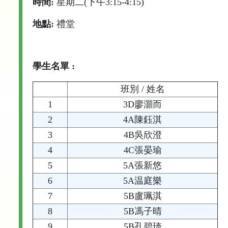
時間:
星期二(下午3:15-4:15)
地點:
禮堂
學生名單 :
班別 / 姓名
1
3D廖灝而
2
4A陳鈺淇
3
4B吳欣澄
4
4C張晏瑜
5
5A張新悠
6
5A温庭樂
7
5B盧珮淇
8
5B馮子晴
9
5B孔碧琦