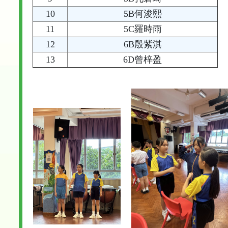
10
5B何浚熙
11
5C羅時雨
12
6B殷紫淇
13
6D曾梓盈