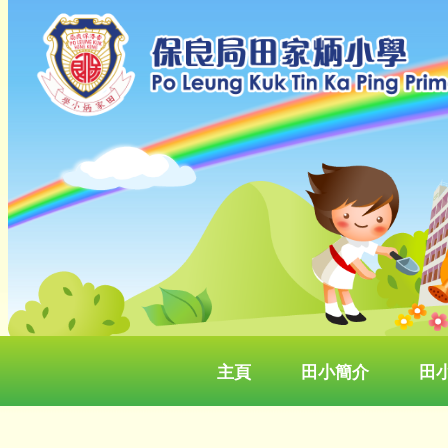
主頁
田小簡介
田