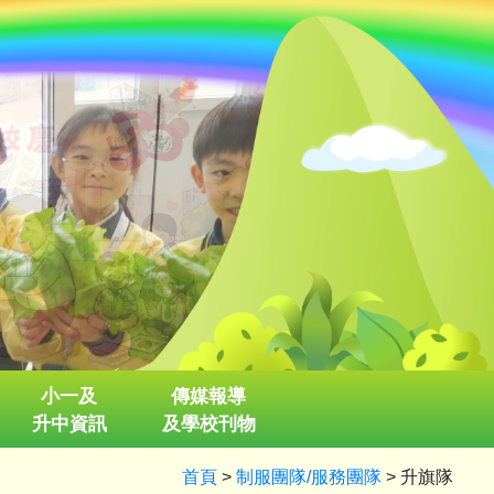
小一及
傳媒報導
升中資訊
及學校刊物
首頁
>
制服團隊/服務團隊
>
升旗隊