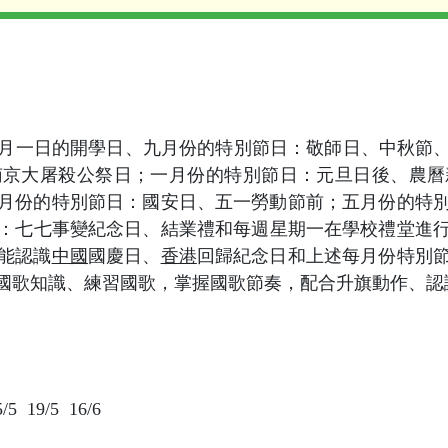
月一日的開學日、九月份的特別節日：敬師日、中秋節、九
南京大屠殺公祭日；一月份的特別節日：元旦日後、農曆
月份的特別節日：國安日、五一勞動節前；五月份的特
：七七事變紀念日、結業禮和每週星期一在學校禮堂進
能認識
中國
國慶日、
香港
回歸紀念日和上述每月份特別
國歌知識、練習國歌，掌握國歌節奏，配合升旗動作、認
/5 19/5 16/6