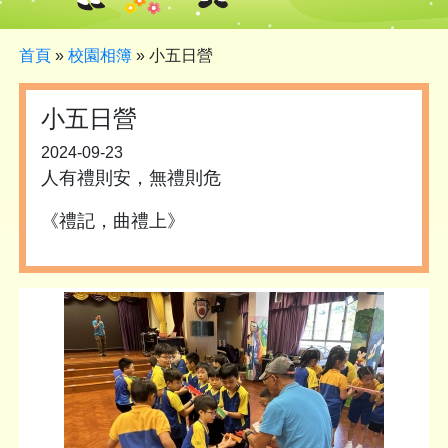
首頁
»
校園相簿
»
小五日營
小五日營
2024-09-23
人有禮則安，無禮則危
《禮記，曲禮上》