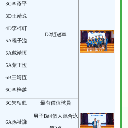
3C李彥平
3D王靖逸
4D李梓軒
D2組冠軍
5A程子溢
5A戴靖恆
5A葉正恆
6B王靖恆
6C李梓越
3C朱栢翹
最有價值球員
男子B組個人混合泳
6A孫祉謙