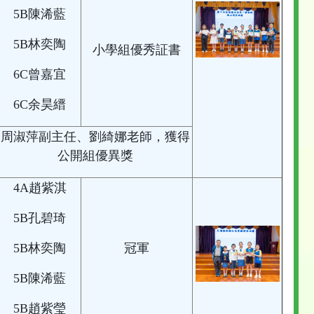
5B陳浠藍
5B林奕陶
小學組優秀証書
6C曾嘉宜
6C余昊縉
周淑萍副主任、劉綺娜老師，獲得
公開組優異獎
4A趙紫淇
5B孔碧琦
5B林奕陶
冠軍
5B陳浠藍
5B趙紫瑩