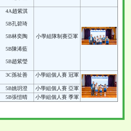
4A趙紫淇
5B孔碧琦
5B林奕陶
小學組隊制賽亞軍
5B陳浠藍
5B趙紫瑩
3C孫祉善
小學組個人賽 冠軍
5B姚玥澄
小學組個人賽 亞軍
5B張愷晴
小學組個人賽 季軍