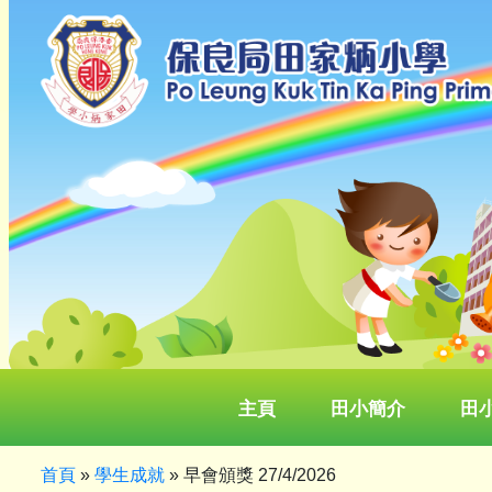
主頁
田小簡介
田
首頁
»
學生成就
»
早會頒獎 27/4/2026