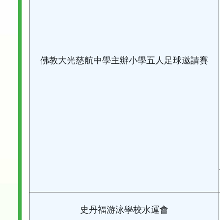
佛教大光慈航中學主辦小學五人足球邀請賽
史丹福游泳學校水運會