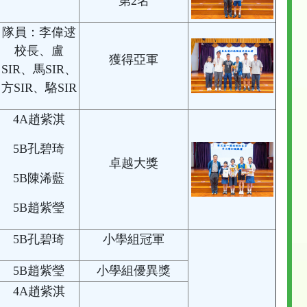
第2名
隊員：李偉逑
校長、盧
獲得亞軍
SIR、馬SIR、
方SIR、駱SIR
4A趙紫淇
5B孔碧琦
卓越大獎
5B陳浠藍
5B趙紫瑩
5B孔碧琦
小學組冠軍
5B趙紫瑩
小學組優異獎
4A趙紫淇