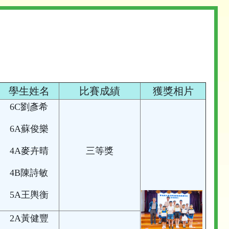
學生姓名
比賽成績
獲獎相片
6C劉彥希
6A蘇俊樂
4A麥卉晴
三等獎
4B陳詩敏
5A王輿衡
2A黃健豐