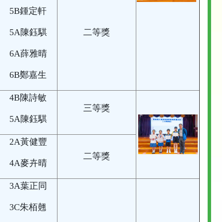
5B鍾定軒
5A陳鈺騏
二等獎
6A薛雅晴
6B鄭嘉生
4B陳詩敏
三等獎
5A陳鈺騏
2A黃健豐
二等獎
4A麥卉晴
3A葉正同
3C朱栢翹