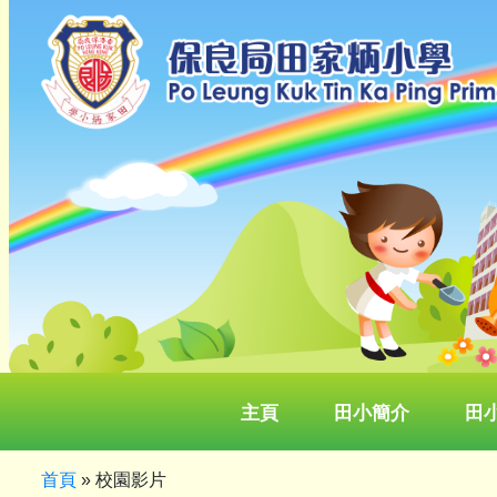
主頁
田小簡介
田
首頁
»
校園影片