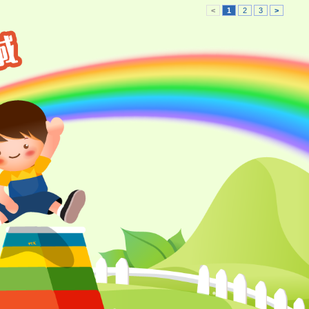
<
1
2
3
>