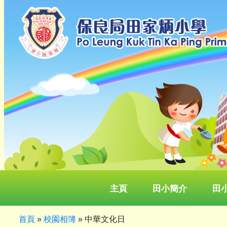
主頁
田小簡介
田
首頁
»
校園相簿
»
中華文化日