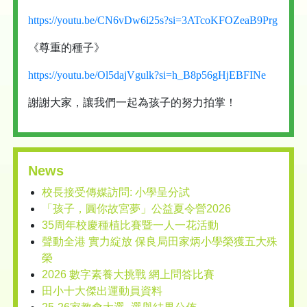
https://youtu.be/CN6vDw6i25s?si=3ATcoKFOZeaB9Prg
《尊重的種子》
https://youtu.be/Ol5dajVgulk?si=h_B8p56gHjEBFINe
謝謝大家，讓我們一起為孩子的努力拍掌！
News
校長接受傳媒訪問: 小學呈分試
「孩子，圓你故宮夢」公益夏令營2026
35周年校慶種植比賽暨一人一花活動
聲動全港 實力綻放 保良局田家炳小學榮獲五大殊
榮
2026 數字素養大挑戰 網上問答比賽
田小十大傑出運動員資料