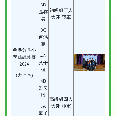
3B
初級組三人
區梓
大繩 亞軍
昊
3C
何洺
喬
全港分區小
4A
學跳繩比賽
葉千
2024
僮
(大埔區)
4B
劉昊
恩
高級組四人
5A
大繩 亞軍
戴子