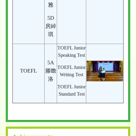
雅
5D
房綽
琪
TOEFL Junior
Speaking Test
5A
TOEFL Junior
TOEFL
滕瞻
Writing Test
洛
TOEFL Junior
Standard Test