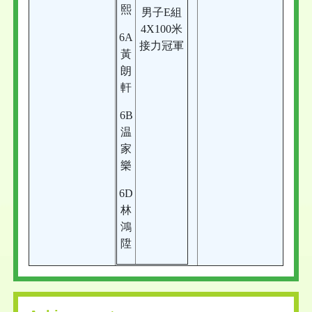
熙
男子E組
4X100米
6A
接力冠軍
黃
朗
軒
6B
温
家
樂
6D
林
鴻
陞