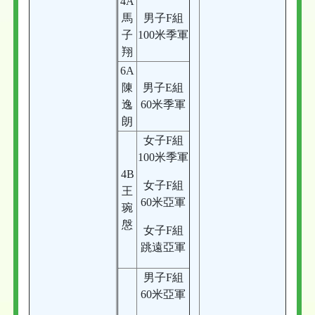
4A
馬
男子F組
子
100米季軍
翔
6A
陳
男子E組
逸
60米季軍
朗
女子F組
100米季軍
4B
女子F組
王
60米亞軍
琬
慇
女子F組
跳遠亞軍
男子F組
60米亞軍