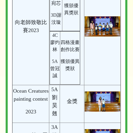
宛芯
獲頒優
異獎狀
3D謝
向老師致敬比
汶璇
賽2023
4C
廖灼
四格漫畫
林
創作比賽
5A
獲頒優異
曾冠
獎狀
誠
5A
Ocean Creatures
劉
painting contest
金獎
昊
2023
翹
3A