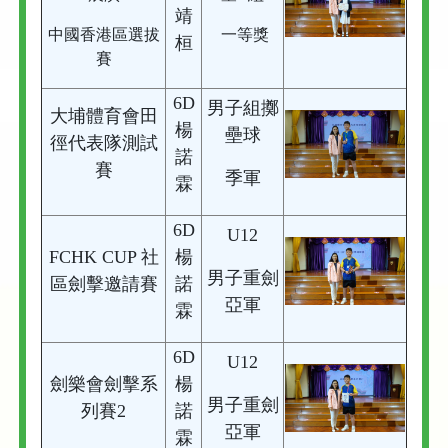
靖
中國香港區選拔
一等獎
桓
賽
6D
男子組擲
大埔體育會田
楊
壘球
徑代表隊測試
諾
賽
季軍
霖
6D
U12
FCHK CUP 社
楊
男子重劍
區劍擊邀請賽
諾
亞軍
霖
6D
U12
劍樂會劍擊系
楊
男子重劍
列賽2
諾
亞軍
霖