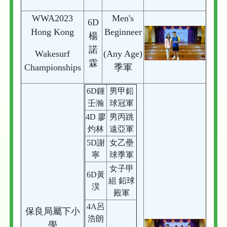
WWA2023
Men's
6D
Hong Kong
Beginneer
楊
諾
Wakesurf
(Any Age)
霖
Championships
季軍
6D鍾
男甲鉛
壬瀚
球冠軍
4D 廖
男丙跳
灼林
遠亞軍
5D謝
女乙壘
寧
球季軍
女子甲
6D黃
組 鉛球
淏
殿軍
4A呂
保良局屬下小
浩朗
學