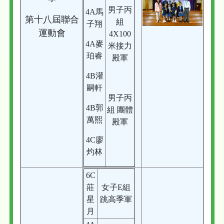
男子丙
4A馬
第十八屆聯合
組
子翔
運動會
4X100
4A麥
米接力
珀睿
殿軍
4B灌
嗣軒
男子丙
4B郭
組 團體
萬熙
殿軍
4C廖
灼林
6C
莊
女子E組
星
跳高季軍
月