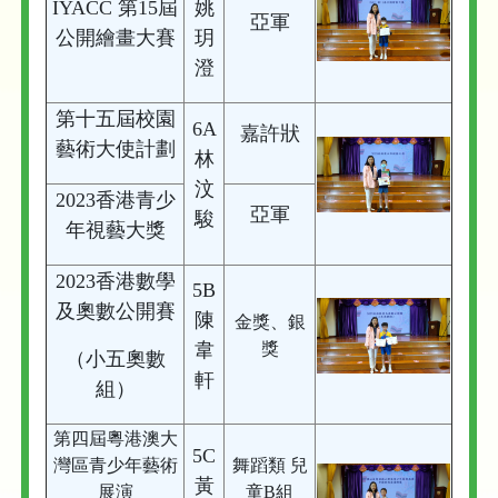
IYACC 第15屆
姚
亞軍
公開繪畫大賽
玥
澄
第十五屆校園
6A
嘉許狀
藝術大使計劃
林
汶
2023香港青少
亞軍
駿
年視藝大獎
2023香港數學
5B
及奧數公開賽
陳
金獎、銀
韋
獎
（小五奧數
軒
組）
第四屆粵港澳大
5C
灣區青少年藝術
舞蹈類 兒
黃
展演
童B組