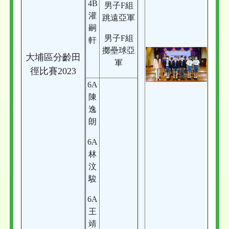
4B
男子F組
灌
跳遠亞軍
嗣
男子F組
軒
擲壘球亞
大埔區分齡田
軍
徑比賽2023
6A
陳
逸
朗
6A
林
汶
駿
6A
王
靖