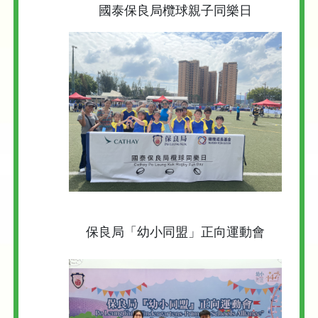
國泰保良局欖球親子同樂日
保良局「幼小同盟」正向運動會