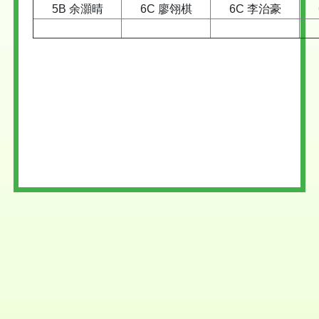
5B 余灝晴
6C 廖翎棋
6C 李治豪