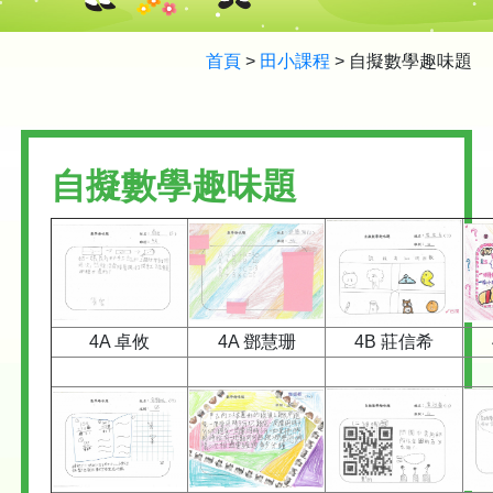
首頁
>
田小課程
>
自擬數學趣味題
自擬數學趣味題
4A 卓攸
4A 鄧慧珊
4B 莊信希