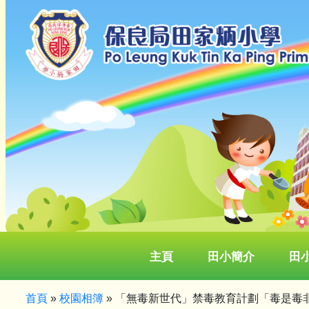
主頁
田小簡介
田
首頁
»
校園相簿
»
「無毒新世代」禁毒教育計劃「毒是毒