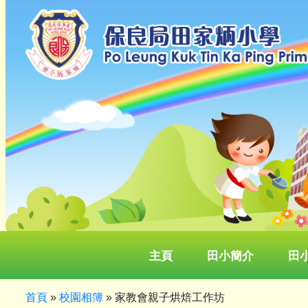
主頁
田小簡介
田
首頁
»
校園相簿
»
家教會親子烘焙工作坊