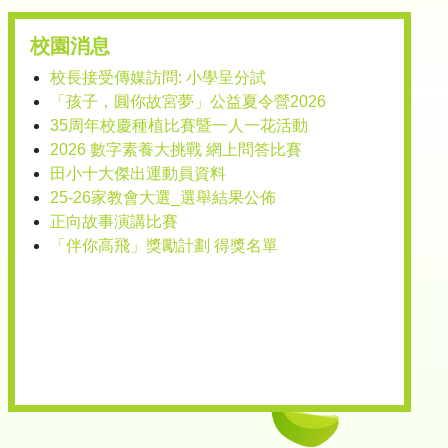
校園消息
校長接受傳媒訪問: 小學呈分試
「孩子，圓你故宮夢」公益夏令營2026
35周年校慶種植比賽暨一人一花活動
2026 數字素養大挑戰 網上問答比賽
田小十大傑出運動員資料
25-26家教會大選_選舉結果公佈
正向故事演講比賽
「伴你高飛」獎勵計劃 得獎名單