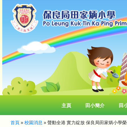
主頁
田小簡介
田
首頁
»
校園消息
»
聲動全港 實力綻放 保良局田家炳小學