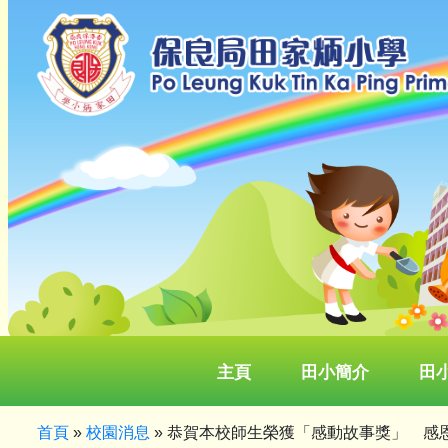
主頁
田小簡介
田
首頁
»
校園消息
»
恭賀本校師生榮獲「感動故事獎」 感