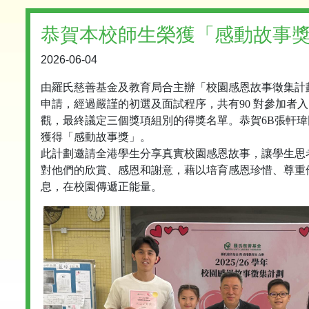
恭賀本校師生榮獲「感動故事
2026-06-04
由羅氏慈善基金及教育局合主辦「校園感恩故事徵集計劃」
申請，經過嚴謹的初選及面試程序，共有90 對參加者
觀，最終議定三個獎項組別的得獎名單。恭賀6B張軒瑋
獲得「感動故事獎」。
此計劃邀請全港學生分享真實校園感恩故事，讓學生思
對他們的欣賞、感恩和謝意，藉以培育感恩珍惜、尊重
息，在校園傳遞正能量。