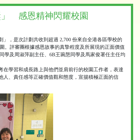
獎」 感恩精神閃耀校園
，是次計劃共收到超過 2,700 份來自全港各區學校的
入圍。評審團根據感恩故事的真摯程度及所展現的正面價值
同學及周淑萍副主任、6B王琬慇同學及馬家俊署任主任均
考在學習和成長路上與他們並肩前行的校園工作者，表達
他人、責任感等正確價值觀和態度，宣揚積極正面的信