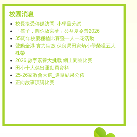
校園消息
校長接受傳媒訪問: 小學呈分試
「孩子，圓你故宮夢」公益夏令營2026
35周年校慶種植比賽暨一人一花活動
聲動全港 實力綻放 保良局田家炳小學榮獲五大
殊榮
2026 數字素養大挑戰 網上問答比賽
田小十大傑出運動員資料
25-26家教會大選_選舉結果公佈
正向故事演講比賽