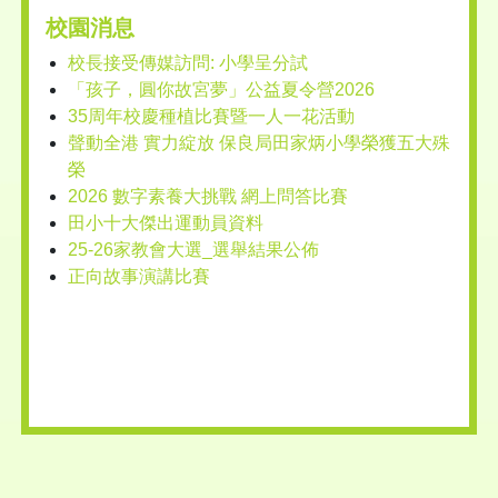
校園消息
校長接受傳媒訪問: 小學呈分試
「孩子，圓你故宮夢」公益夏令營2026
35周年校慶種植比賽暨一人一花活動
聲動全港 實力綻放 保良局田家炳小學榮獲五大殊
榮
2026 數字素養大挑戰 網上問答比賽
田小十大傑出運動員資料
25-26家教會大選_選舉結果公佈
正向故事演講比賽