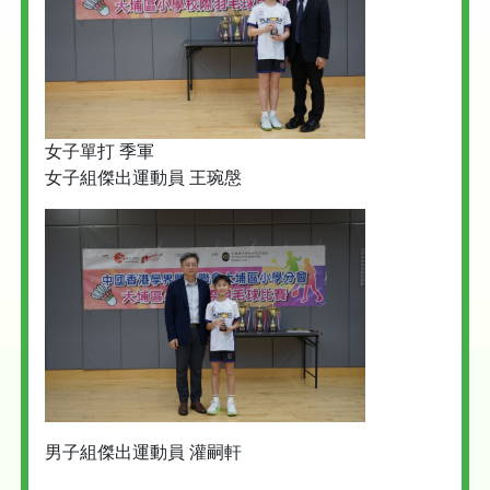
女子單打 季軍
女子組傑出運動員 王琬慇
男子組傑出運動員 灌嗣軒