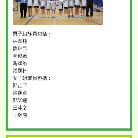
男子組隊員包括：
林韋翔
劉珀希
黃俊藝
馮頌洛
灌嗣軒
女子組隊員包括：
鄭芷芊
灌嗣童
鄭諾瞳
王泳之
王琬慇