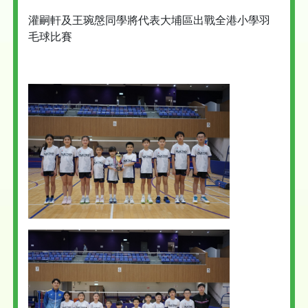
灌嗣軒及王琬慇同學將代表大埔區出戰全港小學羽
毛球比賽