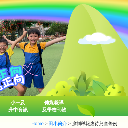
小一及
傳媒報導
升中資訊
及學校刊物
Home
>
田小簡介
>
強制舉報虐待兒童條例