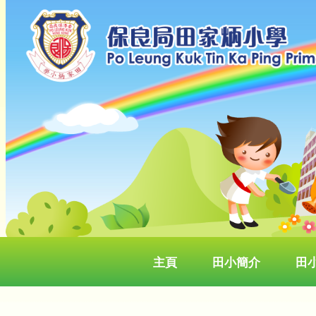
主頁
田小簡介
田