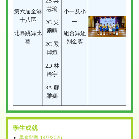
2B 吳
芯瑜
第六屆全港
小一及小
十八區
二
2C 吳
爾晴
北區跳舞比
組合舞組
賽
別金獎
2C 嚴
焯煊
2D 林
浠宇
3A 蘇
雅娜
學生成就
早會頒獎 14/7/2026