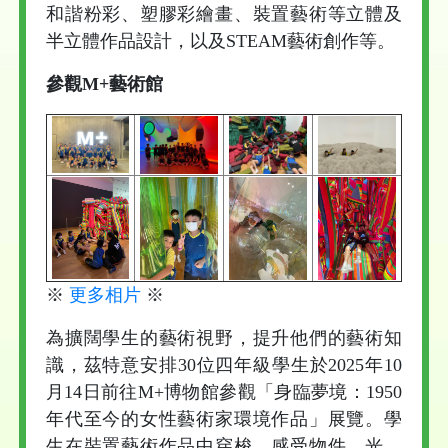
和諧粉彩、塑膠彩繪畫、裝置藝術等立體及
半立體作品設計，以及STEAM藝術創作等。
參觀M+
藝術館
※
更多相片
※
為擴闊學生的藝術視野，提升他們的藝術知
識，茲特意安排30位四年級學生於2025年10
月14日前往M+博物館參觀「身臨夢境：1950
年代至今的女性藝術家環境作品」展覽。學
生在裝置藝術作品中穿梭，感受物件、光、