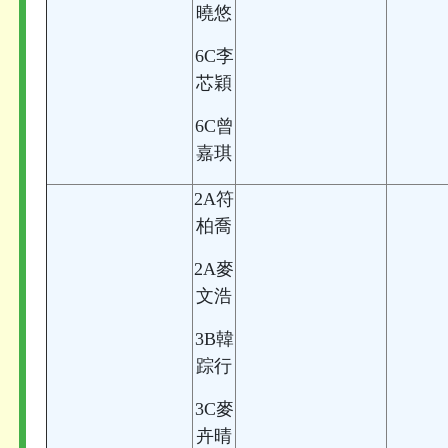
曉悠
6C李
芯穎
6C曾
嘉琪
2A符
柏喬
2A麥
文浩
3B韓
踪行
3C麥
卉晴