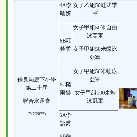
4A李
女子乙組50蛙式季
晞妍
軍
女子甲組50米自由
泳亞軍
6B莊
希柔
女子甲組50米蝶泳
亞軍
女子甲組50米蛙泳
保良局屬下小學
亞軍
6C陸
第二十屆
雨馡
女子甲組100米蛙
聯合水運會
泳冠軍
(2/7/2025)
5A李
語喬
6B張