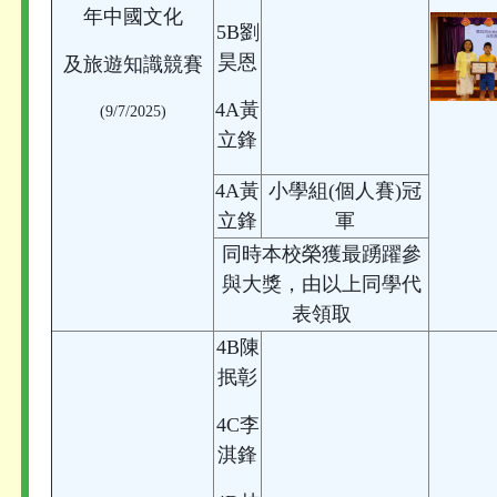
年中國文化
5B劉
昊恩
及旅遊知識競賽
4A黃
(9/7/2025)
立鋒
4A黃
小學組(個人賽)冠
立鋒
軍
同時本校榮獲最踴躍參
與大獎，由以上同學代
表領取
4B陳
抿彰
4C李
淇鋒