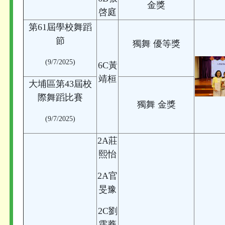
金獎
啓庭
第61屆學校舞蹈
節
獨舞 優等獎
(9/7/2025)
6C黃
靖桓
大埔區第43屆校
際舞蹈比賽
獨舞 金獎
(9/7/2025)
2A莊
熙怡
2A官
旻豫
2C劉
霈蕎