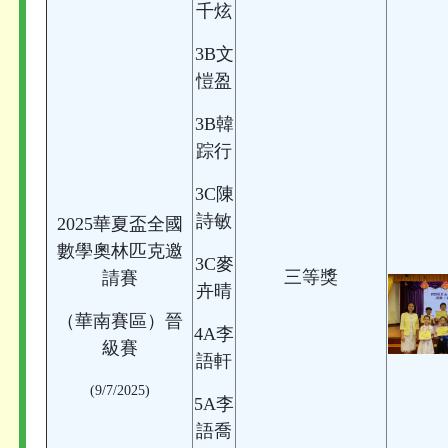
千炫
3B文
愷盈
3B韓
踪行
3C陳
詩敏
2025華夏盃全國
數學奧林匹克邀
3C麥
三等獎
請賽
卉晴
（華南賽區）晉
4A李
級賽
語軒
(9/7/2025)
5A李
語喬