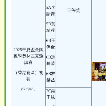
5A李
三等獎
語喬
5B黃
靖程
6B王
偉全
2025華夏盃全國
數學奧林匹克邀
6B馮
請賽
曉晴
（香港賽區）初
6B林
賽
桀丞
(9/7/2025)
2C鍾
千炫