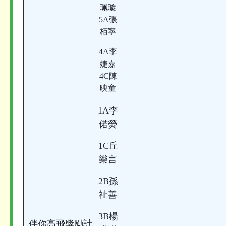
珮璇
5A張
栢寧
4A李
婕嘉
4C陳
映童
1A李
偌熒
1C丘
樂言
2B孫
祉善
3B楊
伴你高飛獎勵計