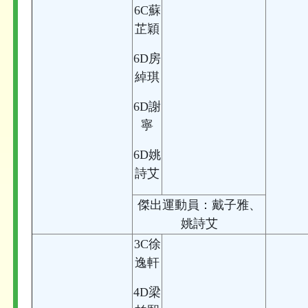
6C蘇
芷穎
6D房
綽琪
6D謝
寧
6D姚
詩艾
傑出運動員：戴子雅、
姚詩艾
3C徐
逸軒
4D梁