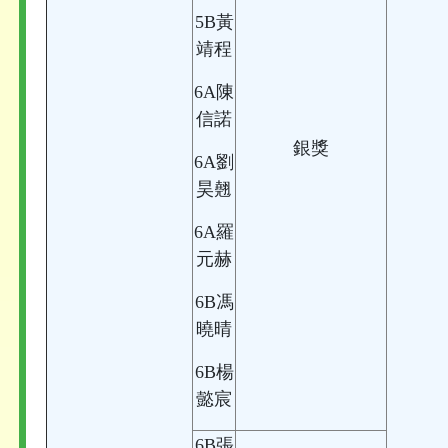
5B黃
靖程
6A陳
信諾
銀獎
6A劉
昊翹
6A羅
元赫
6B馮
曉晴
6B楊
懿宸
6B張