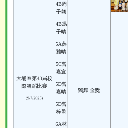
4B周
子翹
4B馮
子晴
5A薛
雅晴
5C曾
嘉宜
大埔區第43屆校
5D曾
際舞蹈比賽
獨舞 金獎
嘉晴
(9/7/2025)
5D曾
梓盈
6A林