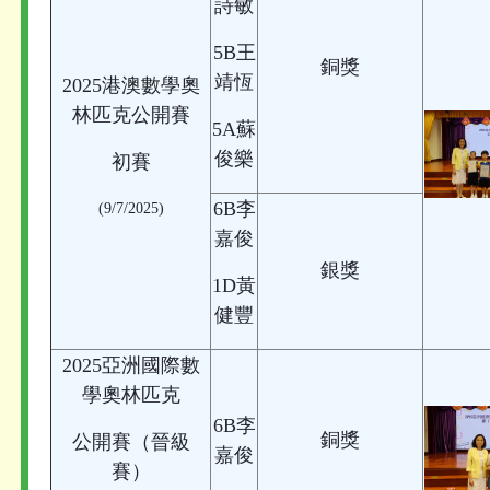
詩敏
5B王
銅獎
靖恆
2025港澳數學奧
林匹克公開賽
5A蘇
俊樂
初賽
6B李
(9/7/2025)
嘉俊
銀獎
1D黃
健豐
2025亞洲國際數
學奧林匹克
6B李
銅獎
公開賽（晉級
嘉俊
賽）