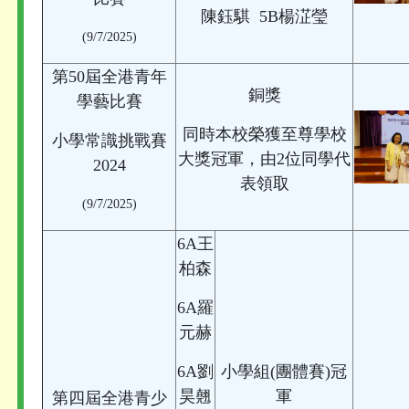
陳鈺騏 5B楊淽瑩
(9/7/2025)
第50屆全港青年
銅獎
學藝比賽
同時本校榮獲至尊學校
小學常識挑戰賽
大獎冠軍，由2位同學代
2024
表領取
(9/7/2025)
6A王
柏森
6A羅
元赫
6A劉
小學組(團體賽)冠
昊翹
軍
第四屆全港青少