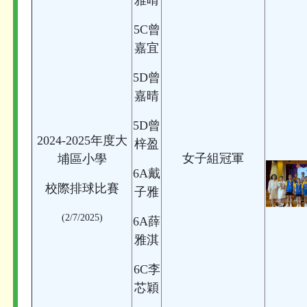
雅晴
5C曾
嘉宜
5D曾
嘉晴
5D曾
2024-2025年度大
梓盈
女子組冠軍
埔區小學
6A戴
校際排球比賽
子雅
(2/7/2025)
6A薛
雅淇
6C李
芯穎