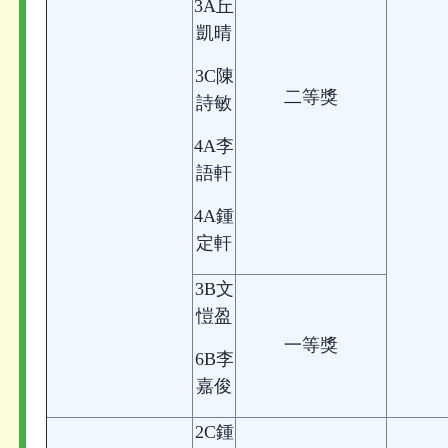
3A丘
凱晴
3C陳
二等獎
詩敏
4A李
語軒
4A鍾
定軒
3B文
愷盈
一等獎
6B李
嘉俊
2C鍾