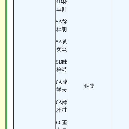
4D林
卓軒
5A徐
梓朗
5A黃
奕森
5B陳
梓浠
6A成
銅獎
樂天
6A薛
雅淇
6C董