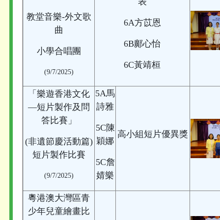
表
教堂音樂-外文歌
6A方苡恩
曲
6B鄺心怡
小學合唱團
6C黃靖桓
(9/7/2025)
5A馬
「樂遊香港文化
詩雅
—短片製作及問
答比賽」
5C陳
高小組短片優異獎
穎娜
(非遺節慶活動篇)
短片製作比賽
5C詹
婧樂
(9/7/2025)
粵港澳大灣區青
少年兒童繪畫比