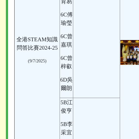
育易
6C傅
瑜瑩
6C曾
全港STEAM知識
嘉琪
問答比賽2024-25
6C曾
(9/7/2025)
梓叡
6D吳
爾朗
5B江
俊亨
5B李
采宜