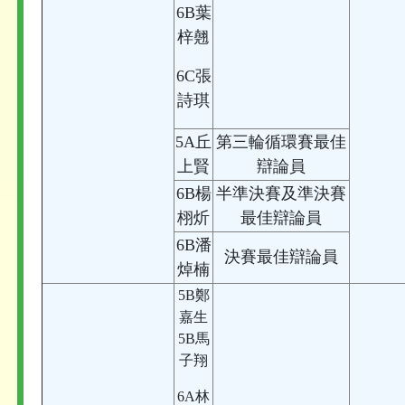
6B葉
梓翹
6C張
詩琪
5A丘
第三輪循環賽最佳
上賢
辯論員
6B楊
半準決賽及準決賽
栩炘
最佳辯論員
6B潘
決賽最佳辯論員
焯楠
5B鄭
嘉生
5B馬
子翔
6A林