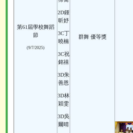
2D鍾
昕妤
第61屆學校舞蹈
3C丁
節
群舞 優等獎
曉楠
(9/7/2025)
3C祝
銘禧
3D朱
善恩
3D林
穎雯
3D吳
爾晴