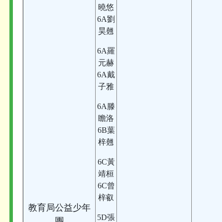
曉悠
6A劉
昊翹
6A羅
元赫
6A戴
子雅
6A滕
瞻洛
6B葉
梓翹
6C黃
靖桓
6C曾
梓叡
教育局公益少年
5D張
團