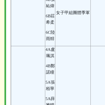
杺煒
女子甲組團體季軍
6B莊
希柔
6C陸
雨馡
4A盧
珮淇
4B鄭
諾瞳
5A張
栢寧
5A薛