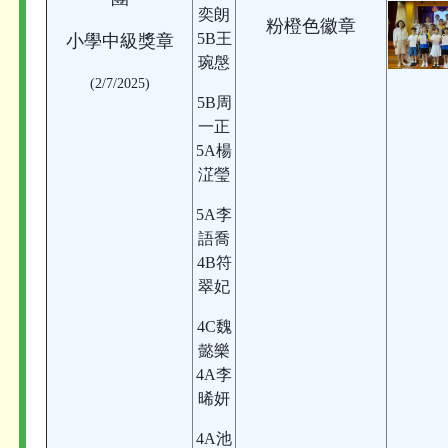
奕朗
粉橙色徽章
5B王
小學中級獎章
琬慇
(2/7/2025)
5B周
一正
5A楊
淽瑩
5A李
語喬
4B符
翠妃
4C魏
懿樂
4A李
晞妍
4A池