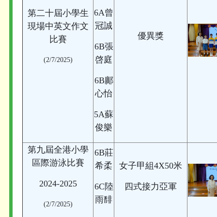
6A曾
第二十屆小學生
冠誠
現場中英文作文
優異獎
比賽
6B張
啓庭
(2/7/2025)
6B鄺
心怡
5A蘇
俊樂
第九屆全港小學
6B莊
區際游泳比賽
希柔
女子甲組4X50米
2024-2025
6C陸
四式接力亞軍
雨馡
(2/7/2025)