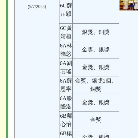
6C蘇
(9/7/2025)
芷穎
6C黃
銀獎、銅獎
靖桓
6A林
金獎、銀獎
曉悠
6A劉
金獎、銀獎
芯瑤
6A蘇
金獎、銀獎2個、
恩寧
銅獎
6A滕
金獎、銀獎
瞻洛
6B鄺
金獎
心怡
6B楊
金獎、銀獎