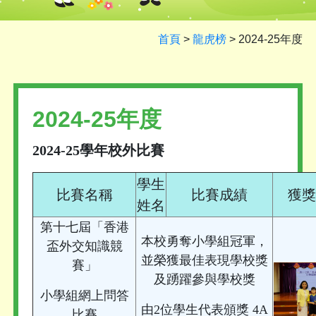
首頁
>
龍虎榜
>
2024-25年度
2024-25年度
2024-25學年校外比賽
學生
比賽名稱
比賽成績
獲獎
姓名
第十七屆「香港
本校勇奪小學組冠軍，
盃外交知識競
並榮獲最佳表現學校獎
賽」
及踴躍參與學校獎
小學組網上問答
由2位學生代表頒獎 4A
比賽