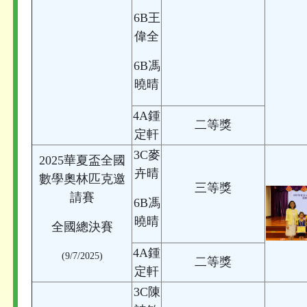
6B王
偉全
6B馮
曉晴
4A鍾
二等獎
定軒
3C麥
2025華夏盃全國
卉晴
數學奧林匹克邀
三等獎
請賽
6B馮
曉晴
全國總決賽
4A鍾
(9/7/2025)
二等獎
定軒
3C陳