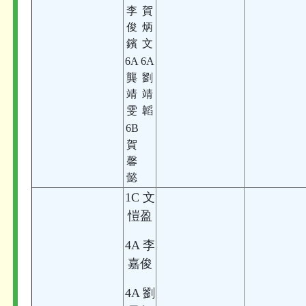
李
賀
俊
炳
鑌
文
6A
6A
龔
劉
靖
靖
雯
韜
6B
賀
馨
懿
1C 文
愷盈
4A 李
嘉俊
4A 劉