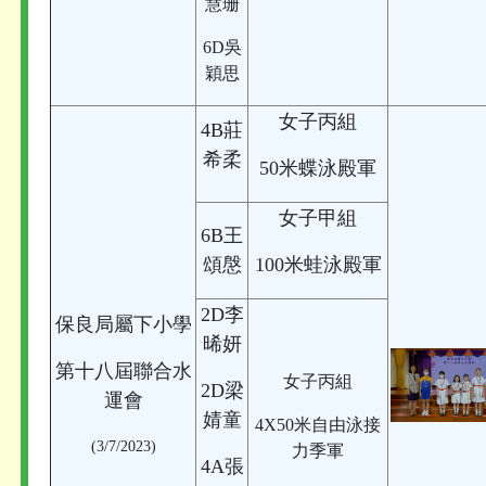
慧珊
6D吳
穎思
女子丙組
4B莊
希柔
50米蝶泳殿軍
女子甲組
6B王
頌慇
100米蛙泳殿軍
2D李
保良局屬下小學
晞妍
第十八屆聯合水
女子丙組
2D梁
運會
婧童
4X50米自由泳接
(3/7/2023)
力季軍
4A張