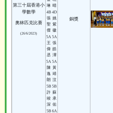
第三十屆香港小
琳
晴
學數學
4B
4D
張
姚
銅獎
奧林匹克比賽
聖
紫
傑
徽
(26/6/2023)
5A
5A
王
張
偉
皓
丞
滭
5A
5A
陳
黃
逸
靖
朗
汶
5B
5B
許
蘇
竣
承
深
佑
5B
6A