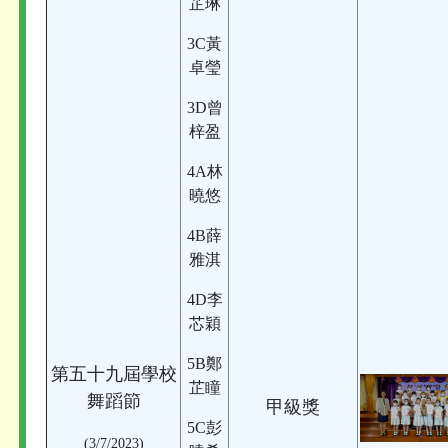
芷琳
3C黃
卓瑩
3D曾
梓盈
4A林
曉悠
4B薛
雅淇
4D李
芯穎
5B鄭
第五十九屆學校
芷瞳
舞蹈節
甲級獎
5C彭
(3/7/2023)