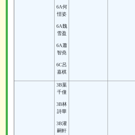
6A何
愷姿
6A魏
雪盈
6A蕭
智堯
6C呂
嘉棋
3B葉
千僮
3B林
詩華
3B灌
嗣軒