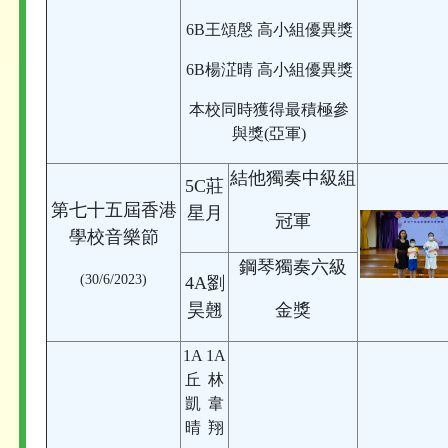
6B王頌慇 高小組優異獎
6B楊淽晴 高小組優異獎
本校同時獲得最積極參
與獎(亞軍)
結他獨奏中級組
5C莊
第七十五屆香港
星月
冠軍
學校音樂節
鋼琴獨奏六級
(30/6/2023)
4A劉
昊翹
金獎
1A
1A
丘
林
凱
韋
晴
翔