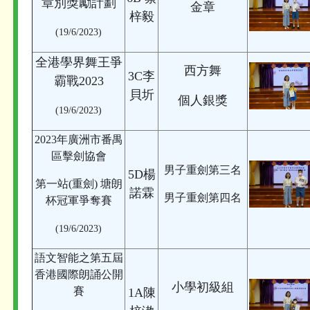
章別獎勵計劃
金章
梓毅
(19/6/2023)
全港學界舞王爭
西方舞
3C李
霸戰2023
貝圻
個人銀獎
(19/6/2023)
2023年廣洲市番禺
區擊劍協會
男子重劍第三名
5D楊
第一站(重劍) 塘朗
諾霖
男子重劍第四名
杯冠軍爭奪賽
(19/6/2023)
語文智能之第五屆
香港國際朗誦公開
小學初級組
賽
1A陳