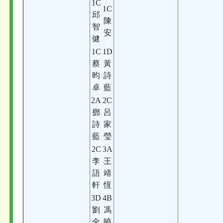
1C
1C
邱
陳
智
安
健
1C
1D
蔡
黃
昀
詩
卓
藍
2A
2C
鄧
呂
詩
家
藍
瑩
2C
3A
李
王
語
靖
軒
恆
3D
4B
劉
馮
金
曉