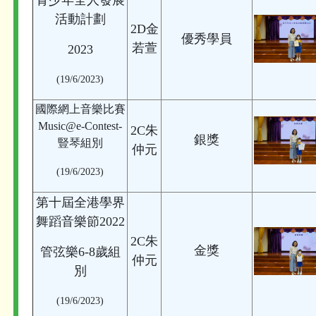
青少年全人發展
活動計劃
2D金
優秀學員
若萱
2023
(19/6/2023)
國際網上音樂比賽
Music@e-Contest-
2C朱
銀獎
豎琴組別
仲元
(19/6/2023)
第十屆全港學界
舞蹈音樂節2022
2C朱
金獎
管弦樂6-8歲組
仲元
別
(19/6/2023)