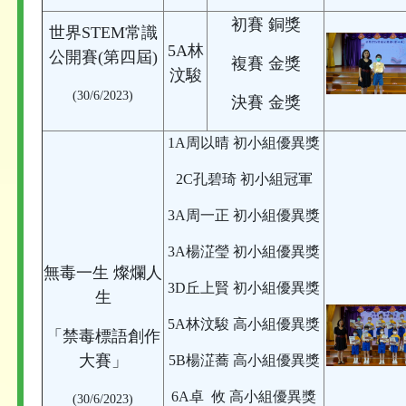
初賽 銅獎
世界STEM常識
5A林
公開賽(第四屆)
複賽 金獎
汶駿
(30/6/2023)
決賽 金獎
1A周以晴 初小組優異獎
2C孔碧琦 初小組冠軍
3A周一正 初小組優異獎
3A楊淽瑩 初小組優異獎
無毒一生 燦爛人
3D丘上賢 初小組優異獎
生
5A林汶駿 高小組優異獎
「禁毒標語創作
大賽」
5B楊淽蕎 高小組優異獎
6A卓 攸 高小組優異獎
(30/6/2023)