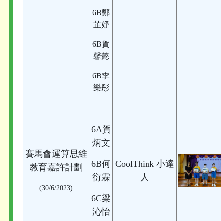
6B鄭
芷妤
6B賀
馨懿
6B李
樂彤
6A賀
炳文
賽馬會運算思維
6B何
CoolThink 小達
教育嘉許計劃
衍霖
人
(30/6/2023)
6C梁
沁怡