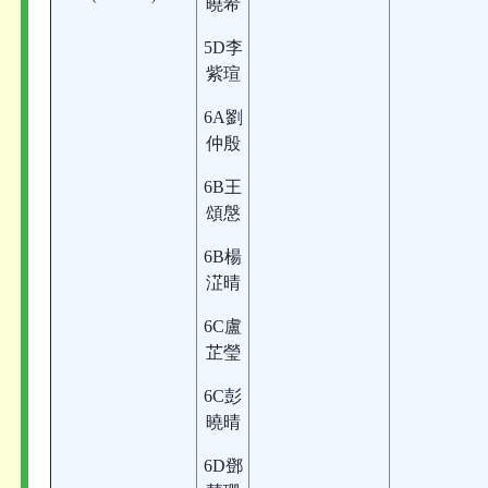
曉希
5D李
紫瑄
6A劉
仲殷
6B王
頌慇
6B楊
淽晴
6C盧
芷瑩
6C彭
曉晴
6D鄧