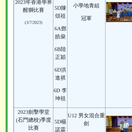
2023年香港學界
小學地青組
5D陳
醒獅比賽
頌祖
冠軍
(3/7/2023)
6A鄧
皓燊
6B陸
正穎
6D洪
進祺
6D 李
坤祖
2023劍擊學堂
U12 男女混合重
(石門總校)季度
5D楊
劍
比賽
諾霖