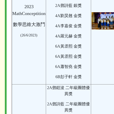
2A鄧詩藍 銀獎
2023
MathConceptition
4A劉昊翹 金獎
數學思維大激鬥
4A李嘉俊 金獎
(26/6/2023)
4A羅元赫 金獎
6A黃丞熙 金獎
6A黃丞熙 金獎
6A蕭智堯 金獎
6B彭子軒 金獎
2A鄧鎧浚 二年級團體優
異獎
2A鄧詩藍 二年級團體優
異獎