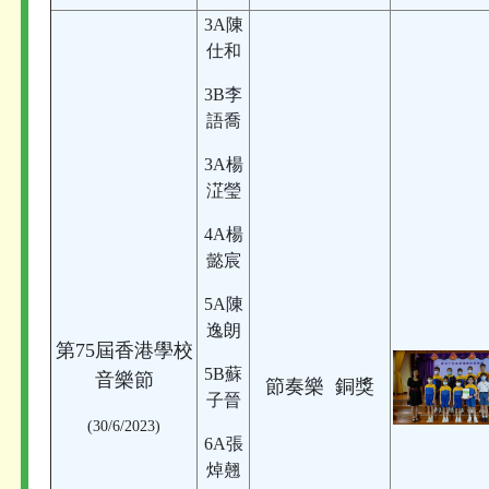
3A陳
仕和
3B李
語喬
3A楊
淽瑩
4A楊
懿宸
5A陳
逸朗
第75屆香港學校
5B蘇
音樂節
節奏樂 銅獎
子晉
(30/6/2023)
6A張
焯翹