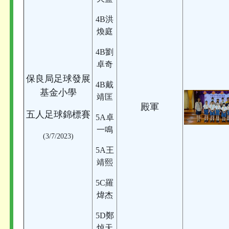
4B洪
煥庭
4B劉
卓奇
保良局足球發展
4B戴
基金小學
靖匡
殿軍
五人足球錦標賽
5A卓
一鳴
(3/7/2023)
5A王
靖熙
5C羅
煒杰
5D鄭
焯天