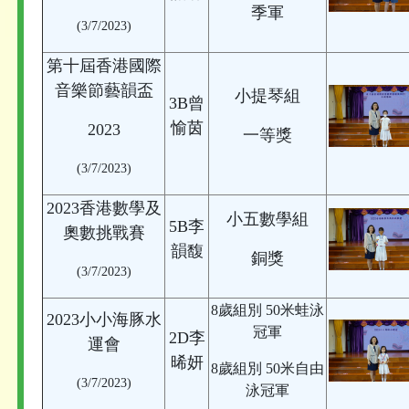
季軍
(3/7/2023)
第十屆香港國際
音樂節藝韻盃
小提琴組
3B曾
愉茵
2023
一等獎
(3/7/2023)
2023香港數學及
小五數學組
5B李
奧數挑戰賽
韻馥
銅獎
(3/7/2023)
8歲組別 50米蛙泳
2023小小海豚水
冠軍
2D李
運會
晞妍
8歲組別 50米自由
(3/7/2023)
泳冠軍