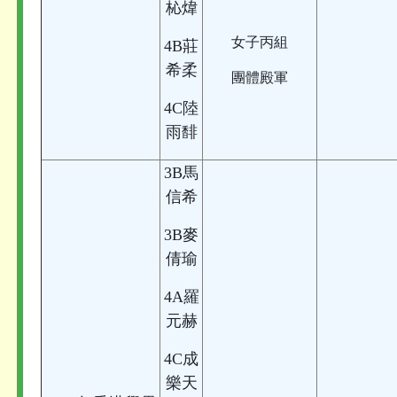
杺煒
女子丙組
4B莊
希柔
團體殿軍
4C陸
雨馡
3B馬
信希
3B麥
倩瑜
4A羅
元赫
4C成
樂天