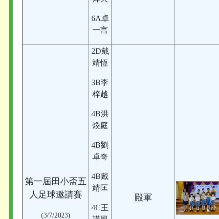
6A卓
一言
2D戴
靖恆
3B李
梓越
4B洪
煥庭
4B劉
卓奇
4B戴
第一屆田小盃五
靖匡
人足球邀請賽
殿軍
4C王
(3/7/2023)