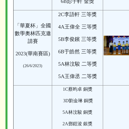
6B彭子軒 金獎
2C李語軒 三等獎
「華夏杯」全國
4A王偉全 三等獎
數學奧林匹克邀
5B李俊鑌 三等獎
請賽
6B于皓然 三等獎
2023(華南賽區)
5A林汶駿 二等獎
(26/6/2023)
5A王偉丞 二等獎
1C蔡昀卓 銅獎
3D劉金琳 銅獎
5A林汶駿 銅獎
2A鄧鎧浚 銀獎