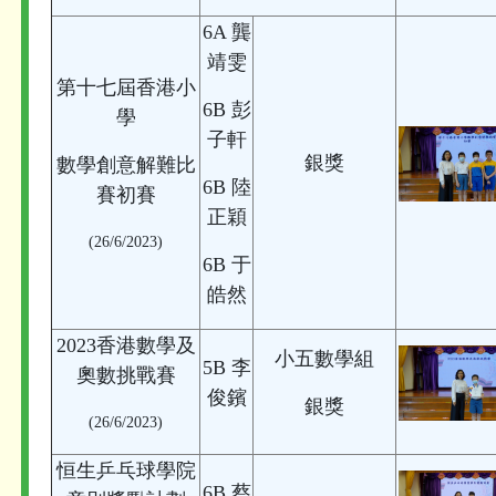
6A 龔
靖雯
第十七屆香港小
6B 彭
學
子軒
銀獎
數學創意解難比
6B 陸
賽初賽
正穎
(26/6/2023)
6B 于
皓然
2023香港數學及
小五數學組
5B 李
奧數挑戰賽
俊鑌
銀獎
(26/6/2023)
恒生乒乓球學院
6B 蔡