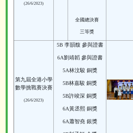
(26/6/2023)
全國總決賽
三等獎
5B 李韻馥 參與證書
6A劉靖韜 參與證書
5A林汶駿 銅獎
第九屆全港小學
5B林嘉駿 銅獎
數學
挑戰賽
決賽
5B許竣深 銅獎
(26/6/2023)
6A黃丞熙 銅獎
6A蕭智堯 銀獎