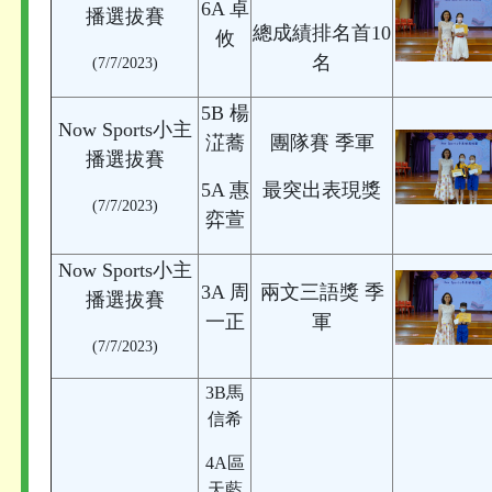
6A 卓
播選拔賽
總成績排名首10
攸
名
(7/7/2023)
5B 楊
Now Sports小主
淽蕎
團隊賽 季軍
播選拔賽
5A 惠
最突出表現獎
(7/7/2023)
弈萱
Now Sports小主
3A 周
兩文三語獎 季
播選拔賽
一正
軍
(7/7/2023)
3B馬
信希
4A區
天藍