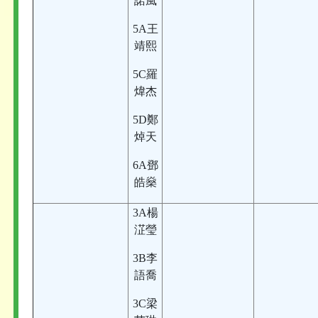
諾風
5A王
靖熙
5C羅
煒杰
5D鄭
焯天
6A鄧
皓燊
3A楊
淽瑩
3B李
語喬
3C梁