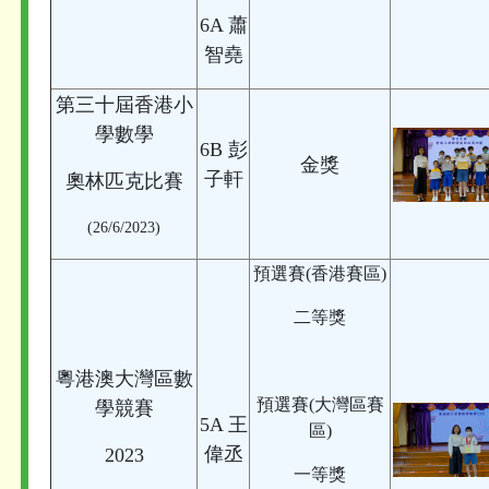
6A 蕭
智堯
第三十屆香港小
學數學
6B 彭
金獎
子軒
奧林匹克比賽
(26/6/2023)
預選賽(香港賽區)
二等獎
粵港澳大灣區數
預選賽(大灣區賽
學競賽
5A 王
區)
偉丞
2023
一等獎