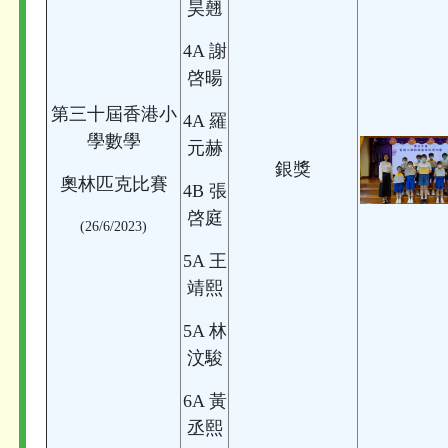
昊翹
4A 謝
啓暘
第三十屆香港小
4A 羅
學數學
元赫
銀獎
奧林匹克比賽
4B 張
啓庭
(26/6/2023)
5A 王
靖熙
5A 林
汶駿
6A 黃
丞熙