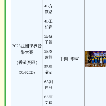
4B方
苡恩
4B王
柏森
5B蘇
子晉
2023亞洲學界音
5B秦
樂大賽
紫桐
中樂 季軍
（香港賽區）
5B崔
淽涵
(30/6/2023)
6A劉
仲殷
6A車
文鑫