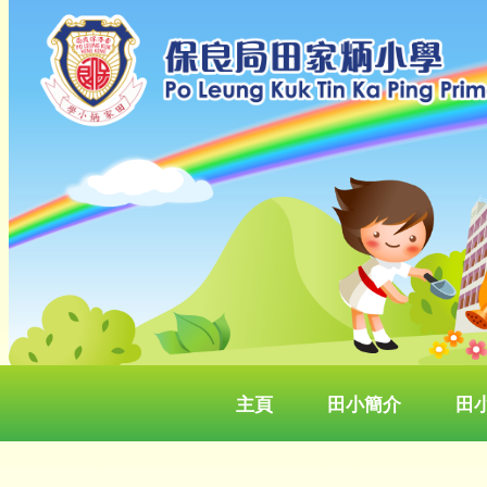
主頁
田小簡介
田