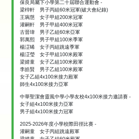
保良局屬下小學第二十屆聯合運動會 -
梁榟軒 男子丙組60米冠軍(破大會紀錄)
王琬慇 女子甲組200米冠軍
灌嗣軒 男子甲組400米冠軍
古晉瑋 男子乙組60米亞軍
郭萬熙 男子甲組100米季軍
楊淽晞 女子丙組跳遠季軍
楊淽瑩 女子甲組100米殿軍
梁婧童 女子乙組100米殿軍
李皓賢 男子乙組100米殿軍
女子乙組4x100米接力殿軍
師生4x100米接力亞軍
中華聖潔會靈風中學小學友校4x100米接力邀請賽 -
女子組4x100米接力亞軍
男子組4x100米接力冠軍
2025-2026年度小學校際田徑比賽 -
灌嗣童 女子丙組跳遠殿軍
梁婧童 女子乙組60米殿軍