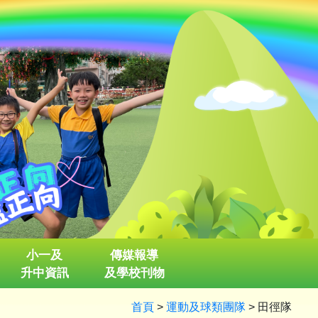
小一及
傳媒報導
升中資訊
及學校刊物
首頁
>
運動及球類團隊
>
田徑隊