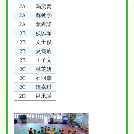
2A
馮奕喬
2A
蘇延熙
2A
葉希諾
2B
侯以琛
2B
文士俊
2B
莫雋迪
2B
王子文
2C
林芷妍
2C
石羽馨
2C
鐘嘉琪
2D
呂承謙