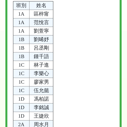
班別
姓名
1A
區梓甯
1A
范悅言
1A
劉萱寧
1B
劉晞妤
1B
呂丞剛
1B
鍾千語
1C
林子進
1C
李樂心
1C
廖家男
1C
伍允懿
1D
馮柏諾
1D
李銘誠
1D
王婕欣
2A
周水月