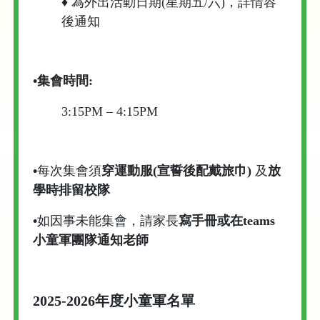
♦
為外出活動日期(星期五/六)，詳情容
後通知
•集會時間:
3:15PM – 4:15PM
•
每次集會須
穿運動服(宣誓後配戴旅巾)
及
放
學時排留校隊
•
如因事未能集會，請家長
寫手冊或
在teams
小童軍團隊通知老師
2025-2026年度小童軍名單